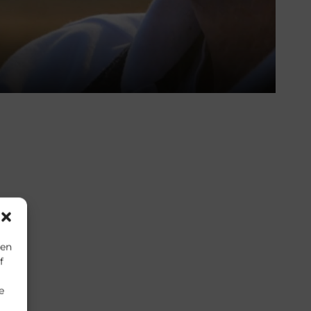
ien
f
e