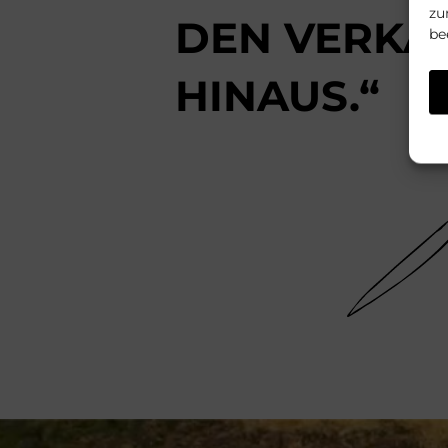
zu
DEN VERKA
be
HINAUS.“