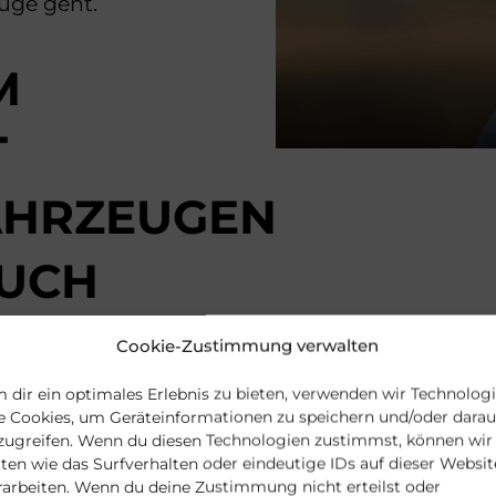
uge geht.
M
T
AHRZEUGEN
AUCH
REUUNG
Cookie-Zustimmung verwalten
– DAS
 dir ein optimales Erlebnis zu bieten, verwenden wir Technolog
e Cookies, um Geräteinformationen zu speichern und/oder darau
zugreifen. Wenn du diesen Technologien zustimmst, können wir
 ÜBER
ten wie das Surfverhalten oder eindeutige IDs auf dieser Websit
rarbeiten. Wenn du deine Zustimmung nicht erteilst oder