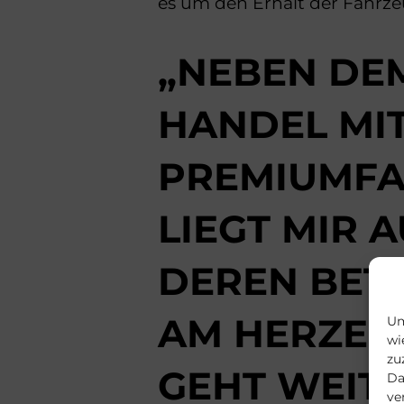
es um den Erhalt der Fahrze
„NEBEN DE
HANDEL MI
PREMIUMF
LIEGT MIR 
DEREN BET
AM HERZEN 
Um
wi
zu
GEHT WEIT
Da
ve