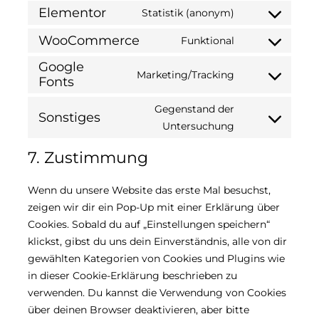
Elementor
Statistik (anonym)
Consent
to
WooCommerce
Funktional
Consent
service
Google
to
elementor
Marketing/Tracking
Fonts
service
Consent
woocommerce
to
Gegenstand der
Sonstiges
service
Consent
Untersuchung
google-
to
fonts
7. Zustimmung
service
sonstiges
Wenn du unsere Website das erste Mal besuchst,
zeigen wir dir ein Pop-Up mit einer Erklärung über
Cookies. Sobald du auf „Einstellungen speichern“
klickst, gibst du uns dein Einverständnis, alle von dir
gewählten Kategorien von Cookies und Plugins wie
in dieser Cookie-Erklärung beschrieben zu
verwenden. Du kannst die Verwendung von Cookies
über deinen Browser deaktivieren, aber bitte