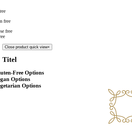
ree
n free
se free
ree
Close product quick view
×
Titel
uten-Free Options
egan Options
getarian Options